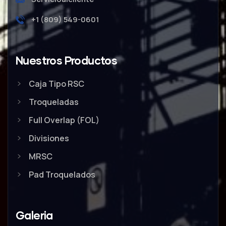
+1 (809) 549-0601
Nuestros Productos
Caja Tipo RSC
Troqueladas
Full Overlap (FOL)
Divisiones
MRSC
Pad Troquelados
Galeria