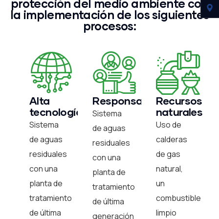
protección del medio ambiente con
la implementación de los siguientes
procesos:
Alta
Responsabilidad
Recursos
tecnología
naturales
Sistema
Sistema
Uso de
de aguas
de aguas
calderas
residuales
residuales
de gas
con una
con una
natural,
planta de
planta de
un
tratamiento
tratamiento
combustible
de última
de última
limpio
generación